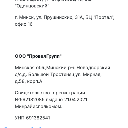
"Одинцовский"
г. Минск, ул. Прушинских, 31А, БЦ "Портал",
офис 16
ООО "ПровелГрупп"
Минская обл.,Минский р-н,Новодворский
с/с,д. Большой Тростенец,ул. Мирная,
д.58, корп.А
Свидетельство о регистрации
№692182086 выдано 21.04.2021
Минрайисполкомом.
УНП 691382541