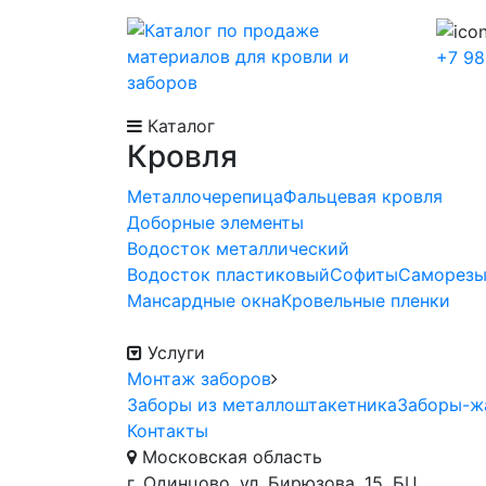
+7 98
Каталог
Кровля
Металлочерепица
Фальцевая кровля
Доборные элементы
Водосток металлический
Водосток пластиковый
Софиты
Саморез
Мансардные окна
Кровельные пленки
Услуги
Монтаж заборов
Заборы из металлоштакетника
Заборы-ж
Контакты
Московская область
г. Одинцово, ул. Бирюзова, 15, БЦ