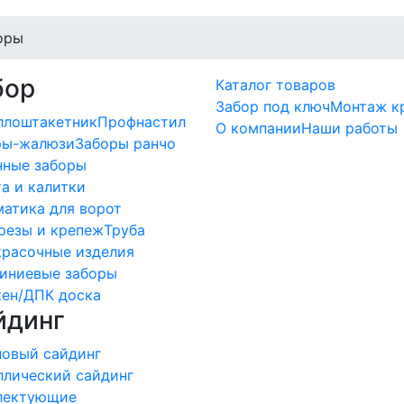
оры
бор
Каталог товаров
Забор под ключ
Монтаж к
ллоштакетник
Профнастил
О компании
Наши работы
ры-жалюзи
Заборы ранчо
нные заборы
а и калитки
атика для ворот
резы и крепеж
Труба
красочные изделия
иниевые заборы
кен/ДПК доска
йдинг
ловый сайдинг
ллический сайдинг
лектующие