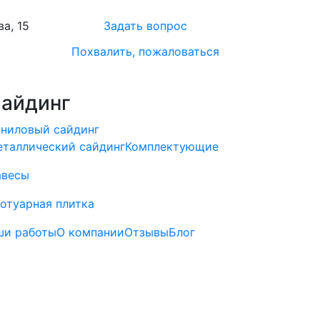
а, 15
Задать вопрос
Похвалить, пожаловаться
айдинг
ниловый сайдинг
таллический сайдинг
Комплектующие
авесы
отуарная плитка
ши работы
О компании
Отзывы
Блог