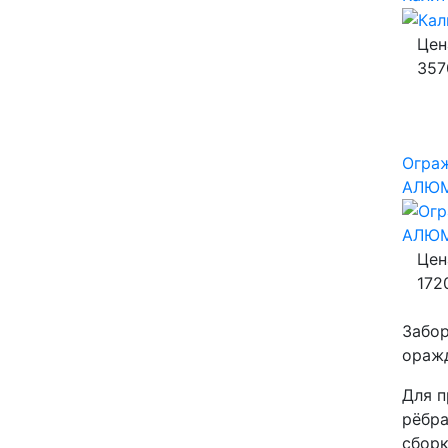
Цен
357
Огра
АЛЮ
Цена
172
Забор
ораж
Для п
рёбра
сборк