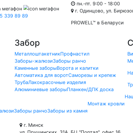
пн.-пт. 9:00 - 18:00
г. Одинцово, ул. Бирюзов
5 339 89 89
PROWELL™
в Беларуси
Забор
С
Металлоштакетник
Профнастил
Ви
Заборы-жалюзи
Заборы ранчо
Ме
Каменные заборы
Ворота и калитки
Н
ы
Автоматика для ворот
Саморезы и крепеж
Труба
Лакокрасочные изделия
Тр
Алюминиевые заборы
Планкен/ДПК доска
На
Монтаж кровли
алюзи
Заборы ранчо
Заборы из камня
г. Минск
ул. Прушинских, 31А, БЦ "Портал", офис 16