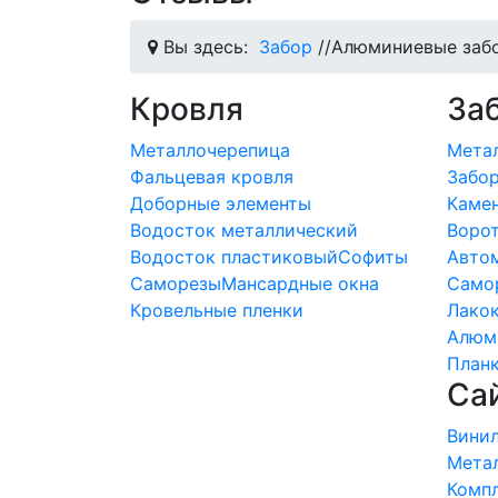
Вы здесь:
Забор
//
Алюминиевые заб
Кровля
За
Металлочерепица
Мета
Фальцевая кровля
Забо
Доборные элементы
Каме
Водосток металлический
Ворот
Водосток пластиковый
Софиты
Автом
Саморезы
Мансардные окна
Само
Кровельные пленки
Лако
Алюм
План
Са
Вини
Мета
Комп