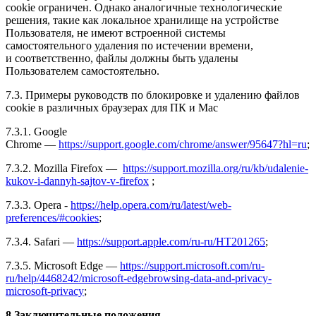
cookie ограничен. Однако аналогичные технологические
решения, такие как локальное хранилище на устройстве
Пользователя, не имеют встроенной системы
самостоятельного удаления по истечении времени,
и соответственно, файлы должны быть удалены
Пользователем самостоятельно.
7.3. Примеры руководств по блокировке и удалению файлов
cookie в различных браузерах для ПК и Mac
7.3.1. Google
Chrome —
https://support.google.com/chrome/answer/95647?hl=ru
;
7.3.2. Mozilla Firefox —
https://support.mozilla.org/ru/kb/udalenie-
kukov-i-dannyh-sajtov-v-firefox
;
7.3.3. Opera -
https://help.opera.com/ru/latest/web-
preferences/#cookies
;
7.3.4. Safari —
https://support.apple.com/ru-ru/HT201265
;
7.3.5. Microsoft Edge —
https://support.microsoft.com/ru-
ru/help/4468242/microsoft-edgebrowsing-data-and-privacy-
microsoft-privacy
;
8.Заключительные положения