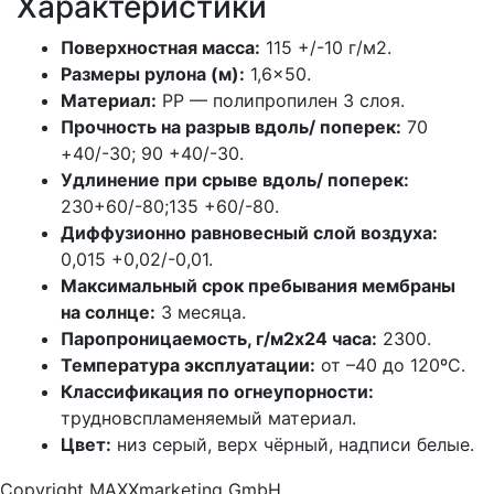
Характеристики
Поверхностная масса:
115 +/-10 г/м2.
Размеры рулона (м):
1,6×50.
Материал:
РР — полипропилен 3 слоя.
Прочность на разрыв вдоль/ поперек:
70
+40/-30; 90 +40/-30.
Удлинение при срыве вдоль/ поперек:
230+60/-80;135 +60/-80.
Диффузионно равновесный слой воздуха:
0,015 +0,02/-0,01.
Максимальный срок пребывания мембраны
на солнце:
3 месяца.
Паропроницаемость, г/м2х24 часа:
2300.
Температура эксплуатации:
от –40 до 120ºС.
Классификация по огнеупорности:
трудновспламеняемый материал.
Цвет:
низ серый, верх чёрный, надписи белые.
Copyright MAXXmarketing GmbH