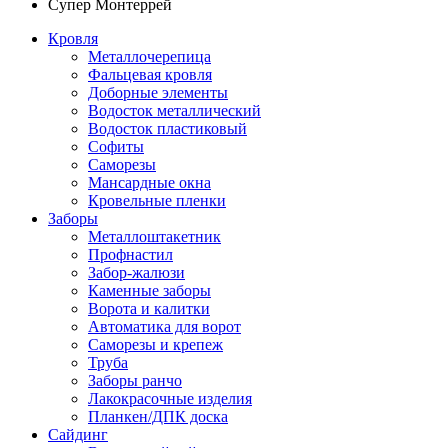
Супер Монтеррей
Кровля
Металлочерепица
Фальцевая кровля
Доборные элементы
Водосток металлический
Водосток пластиковый
Софиты
Саморезы
Мансардные окна
Кровельные пленки
Заборы
Металлоштакетник
Профнастил
Забор-жалюзи
Каменные заборы
Ворота и калитки
Автоматика для ворот
Саморезы и крепеж
Труба
Заборы ранчо
Лакокрасочные изделия
Планкен/ДПК доска
Сайдинг