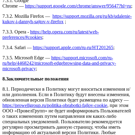
7.3.1. Google
Chrome —
https://support.google.com/chrome/answer/95647?hl=ru
;
7.3.2. Mozilla Firefox —
https://support.mozilla.org/ru/kb/udalenie-
kukov-i-dannyh-sajtov-v-firefox
;
7.3.3. Opera -
https://help.opera.com/ru/latest/web-
preferences/#cookies
;
7.3.4. Safari —
https://support.apple.com/ru-ru/HT201265
;
7.3.5. Microsoft Edge —
https://support.microsoft.com/ru-
ru/help/4468242/microsoft-edgebrowsing-data-and-privacy-
microsoft-privacy
;
8.Заключительные положения
8.1. Периодически в Политику могут вноситься изменения и/
или дополнения. Если в Политику будут внесены изменения,
обновленная версия Политики будет размещена по адресу —
https://prowellgroup.ru/politika-obrabotki-fajlov-cookie
, при этом
ООО «ПровелГрупп» не будет информировать Пользователей
о таких изменениях путем направления им каких-либо
специальных уведомлений. Пользователю рекомендуется
регулярно просматривать данную страницу, чтобы иметь
информацию об актуальной версии Политики. Любые