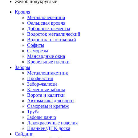
Желоб полукруглый
Кровля
Металлочерепица
Фальцевая кровля
Доборные элементы
Водосток металлический
Водосток пластиковый
Софиты
Саморезы
Мансардные окна
Кровельные пленки
Заборы
Металлоштакетник
Профнастил
Забор-жалюзи
Каменные заборы
Ворота и калитки
Автоматика для ворот
Саморезы и крепеж
Труба
Заборы ранчо
Лакокрасочные изделия
Планкен/ДПК доска
Сайдинг