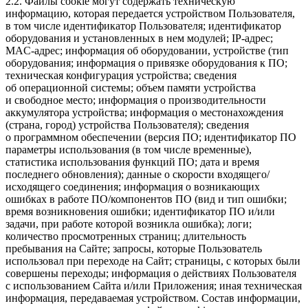
2.2. Файлы cookie могут содержать техническую
информацию, которая передается устройством Пользователя,
в том числе идентификатор Пользователя; идентификатор
оборудования и установленных в нем модулей; IP-адрес;
MAC-адрес; информация об оборудовании, устройстве (тип
оборудования; информация о привязке оборудования к ПО;
техническая конфигурация устройства; сведения
об операционной системы; объем памяти устройства
и свободное место; информация о производительности
аккумулятора устройства; информация о местонахождения
(страна, город) устройства Пользователя); сведения
о программном обеспечении (версия ПО; идентификатор ПО
параметры использования (в том числе временные),
статистика использования функций ПО; дата и время
последнего обновления); данные о скорости входящего/
исходящего соединения; информация о возникающих
ошибках в работе ПО/компонентов ПО (вид и тип ошибки;
время возникновения ошибки; идентификатор ПО и/или
задачи, при работе которой возникла ошибка); логи;
количество просмотренных страниц; длительность
пребывания на Сайте; запросы, которые Пользователь
использовал при переходе на Сайт; страницы, с которых были
совершены переходы; информация о действиях Пользователя
с использованием Сайта и/или Приложения; иная техническая
информация, передаваемая устройством. Состав информации,