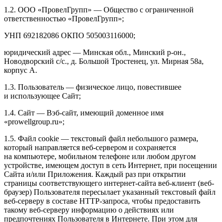
1.2. ООО «ПровелГрупп» — Общество с ограниченной
ответственностью «ПровелГрупп»;
УНП 692182086 ОКПО 505003116000;
юридический адрес — Минская обл., Минский р-он.,
Новодворский с/с., д. Большой Тростенец, ул. Мирная 58а,
корпус А.
1.3. Пользователь — физическое лицо, повестившее
и использующее Сайт;
1.4. Сайт — Вэб-сайт, имеющий доменное имя
«prowellgroup.ru»;
1.5. Файл сookie — текстовый файл небольшого размера,
который направляется веб-сервером и сохраняется
на компьютере, мобильном телефоне или любом другом
устройстве, имеющем доступ в сеть Интернет, при посещении
Сайта и/или Приложения. Каждый раз при открытии
страницы соответствующего интернет-сайта веб-клиент (веб-
браузер) Пользователя пересылает указанный текстовый файл
веб-серверу в составе HTTP-запроса, чтобы предоставить
такому веб-серверу информацию о действиях или
предпочтениях Пользователя в Интернете. При этом для