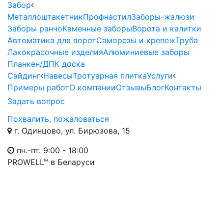
Забор
Металлоштакетник
Профнастил
Заборы-жалюзи
Заборы ранчо
Каменные заборы
Ворота и калитки
Автоматика для ворот
Саморезы и крепеж
Труба
Лакокрасочные изделия
Алюминиевые заборы
Планкен/ДПК доска
Сайдинг
Навесы
Тротуарная плитка
Услуги
Примеры работ
О компании
Отзывы
Блог
Контакты
Задать вопрос
Похвалить, пожаловаться
г. Одинцово, ул. Бирюзова, 15
пн.-пт. 9:00 - 18:00
PROWELL™
в Беларуси