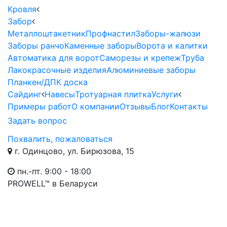
Кровля
Забор
Металлоштакетник
Профнастил
Заборы-жалюзи
Заборы ранчо
Каменные заборы
Ворота и калитки
Автоматика для ворот
Саморезы и крепеж
Труба
Лакокрасочные изделия
Алюминиевые заборы
Планкен/ДПК доска
Сайдинг
Навесы
Тротуарная плитка
Услуги
Примеры работ
О компании
Отзывы
Блог
Контакты
Задать вопрос
Похвалить, пожаловаться
г. Одинцово, ул. Бирюзова, 15
пн.-пт. 9:00 - 18:00
PROWELL™
в Беларуси