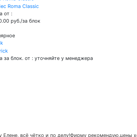
а от :
0.00 руб./за блок
лярное
ck
а за блок. от :
уточняйте у менеджера
 Елене, всё чётко и по делу!Фирму рекомендую,цены х