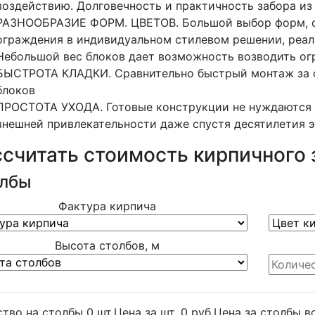
воздействию. Долговечность и практичность забора из
РАЗНООБРАЗИЕ ФОРМ. ЦВЕТОВ. Большой выбор форм, от
ограждения в индивидуальном стилевом решении, реал
Небольшой вес блоков дает возможность возводить ог
БЫСТРОТА КЛАДКИ. Сравнительно быстрый монтаж за 
блоков
ПРОСТОТА УХОДА. Готовые конструкции не нуждаются в
внешней привлекательности даже спустя десятилетия э
ссчитать стоимость кирпичного 
лбы
Фактура кирпича
Высота столбов, м
ство на столбы
0
шт.
Цена за шт.
0
руб.
Цена за столбы в