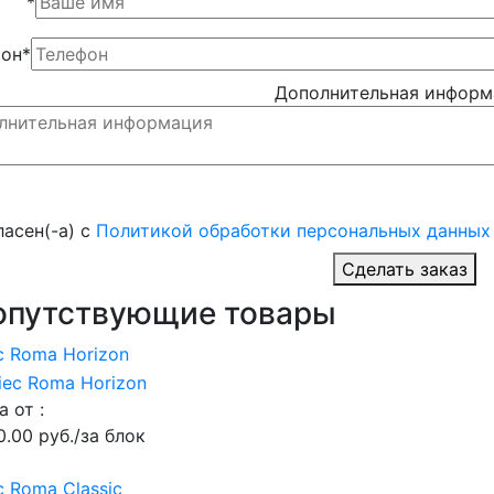
*
фон
*
Дополнительная информ
ласен(-а) с
Политикой обработки персональных данных
Сделать заказ
опутствующие товары
c Roma Horizon
а от :
0.00 руб./за блок
c Roma Classic