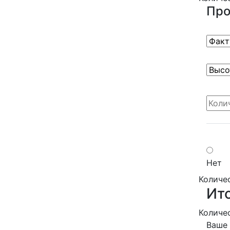
Про
Нет
Количе
Ито
Количе
Ваше