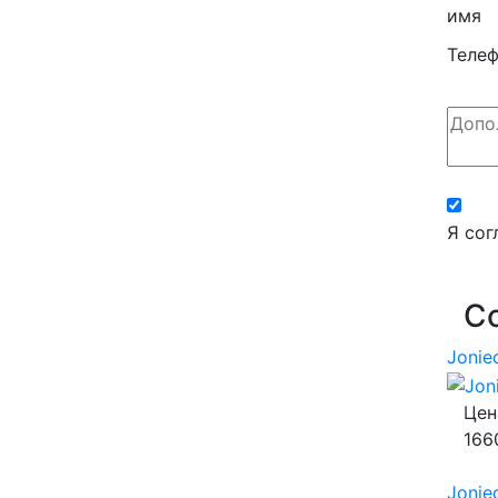
имя
Теле
Я сог
С
Jonie
Цен
166
Jonie