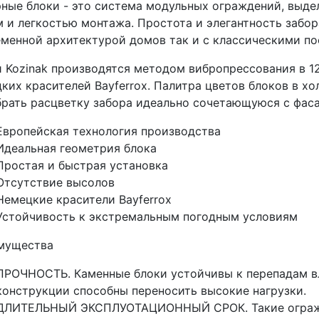
ные блоки - это система модульных ограждений, выд
 и легкостью монтажа. Простота и элегантность забор
менной архитектурой домов так и с классическими п
 Kozinak производятся методом вибропрессования в 1
ких красителей Bayferrox. Палитра цветов блоков в х
рать расцветку забора идеально сочетающуюся с фаса
Европейская технология производства
Идеальная геометрия блока
Простая и быстрая установка
Отсутствие высолов
Немецкие красители Bayferrox
Устойчивость к экстремальным погодным условиям
мущества
ПРОЧНОСТЬ. Каменные блоки устойчивы к перепадам вл
конструкции способны переносить высокие нагрузки.
ДЛИТЕЛЬНЫЙ ЭКСПЛУОТАЦИОННЫЙ СРОК. Такие огражд