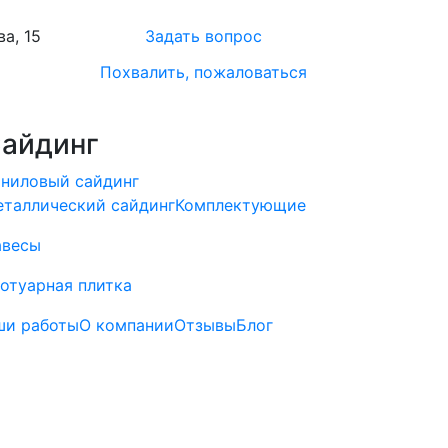
а, 15
Задать вопрос
Похвалить, пожаловаться
айдинг
ниловый сайдинг
таллический сайдинг
Комплектующие
авесы
отуарная плитка
ши работы
О компании
Отзывы
Блог