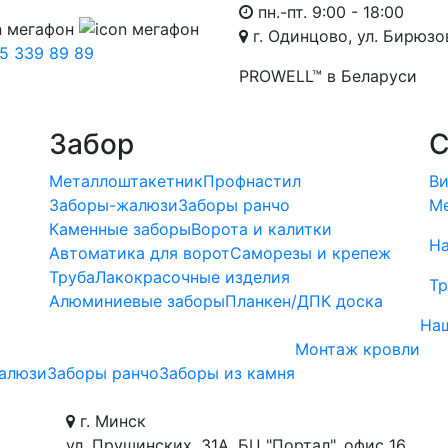
пн.-пт. 9:00 - 18:00
г. Одинцово, ул. Бирюзов
5 339 89 89
PROWELL™
в Беларуси
Забор
С
Металлоштакетник
Профнастил
Ви
Заборы-жалюзи
Заборы ранчо
Ме
Каменные заборы
Ворота и калитки
Н
ы
Автоматика для ворот
Саморезы и крепеж
Труба
Лакокрасочные изделия
Тр
Алюминиевые заборы
Планкен/ДПК доска
На
Монтаж кровли
алюзи
Заборы ранчо
Заборы из камня
г. Минск
ул. Прушинских, 31А, БЦ "Портал", офис 16