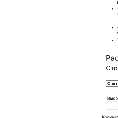
Ра
Сто
Количе