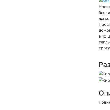
Новин
блоки
легко
Прост
домов
в 12 
теплы
троту
Ра
Оп
Новин