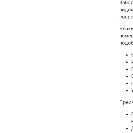
Забор
видом
совре
Блоки
немец
подоб
Преи