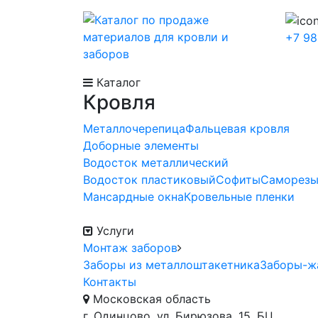
+7 98
Каталог
Кровля
Металлочерепица
Фальцевая кровля
Доборные элементы
Водосток металлический
Водосток пластиковый
Софиты
Саморез
Мансардные окна
Кровельные пленки
Услуги
Монтаж заборов
Заборы из металлоштакетника
Заборы-ж
Контакты
Московская область
г. Одинцово, ул. Бирюзова, 15, БЦ