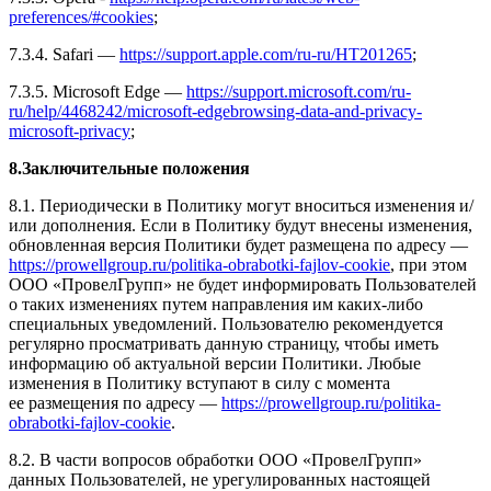
preferences/#cookies
;
7.3.4. Safari —
https://support.apple.com/ru-ru/HT201265
;
7.3.5. Microsoft Edge —
https://support.microsoft.com/ru-
ru/help/4468242/microsoft-edgebrowsing-data-and-privacy-
microsoft-privacy
;
8.Заключительные положения
8.1. Периодически в Политику могут вноситься изменения и/
или дополнения. Если в Политику будут внесены изменения,
обновленная версия Политики будет размещена по адресу —
https://prowellgroup.ru/politika-obrabotki-fajlov-cookie
, при этом
ООО «ПровелГрупп» не будет информировать Пользователей
о таких изменениях путем направления им каких-либо
специальных уведомлений. Пользователю рекомендуется
регулярно просматривать данную страницу, чтобы иметь
информацию об актуальной версии Политики. Любые
изменения в Политику вступают в силу с момента
ее размещения по адресу —
https://prowellgroup.ru/politika-
obrabotki-fajlov-cookie
.
8.2. В части вопросов обработки ООО «ПровелГрупп»
данных Пользователей, не урегулированных настоящей