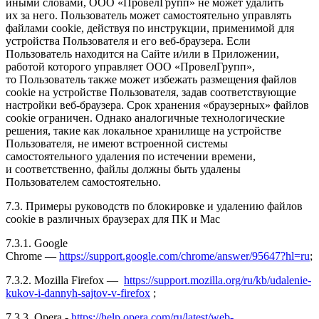
иными словами, ООО «ПровелГрупп» не может удалить
их за него. Пользователь может самостоятельно управлять
файлами cookie, действуя по инструкции, применимой для
устройства Пользователя и его веб-браузера. Если
Пользователь находится на Сайте и/или в Приложении,
работой которого управляет ООО «ПровелГрупп»,
то Пользователь также может избежать размещения файлов
cookie на устройстве Пользователя, задав соответствующие
настройки веб-браузера. Срок хранения «браузерных» файлов
cookie ограничен. Однако аналогичные технологические
решения, такие как локальное хранилище на устройстве
Пользователя, не имеют встроенной системы
самостоятельного удаления по истечении времени,
и соответственно, файлы должны быть удалены
Пользователем самостоятельно.
7.3. Примеры руководств по блокировке и удалению файлов
cookie в различных браузерах для ПК и Mac
7.3.1. Google
Chrome —
https://support.google.com/chrome/answer/95647?hl=ru
;
7.3.2. Mozilla Firefox —
https://support.mozilla.org/ru/kb/udalenie-
kukov-i-dannyh-sajtov-v-firefox
;
7.3.3. Opera -
https://help.opera.com/ru/latest/web-