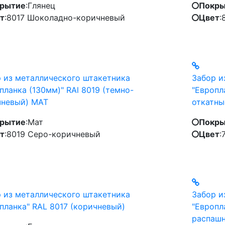
рытие
:
Глянец
Покры
т
:
8017 Шоколадно-коричневый
Цвет
:
 из металлического штакетника
Забор и
планка (130мм)" RAl 8019 (темно-
"Европл
чневый) МАТ
откатны
рытие
:
Мат
Покры
т
:
8019 Серо-коричневый
Цвет
:
 из металлического штакетника
Забор и
планка" RAL 8017 (коричневый)
"Европл
распашн