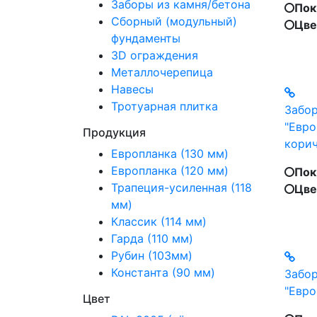
Заборы из камня/бетона
Пок
Сборный (модульный)
Цве
фундаменты
3D ограждения
Металлочерепица
Навесы
Тротуарная плитка
Забор
"Евро
Продукция
кори
Европланка (130 мм)
Европланка (120 мм)
Пок
Трапеция-усиленная (118
Цве
мм)
Классик (114 мм)
Гарда (110 мм)
Рубин (103мм)
Константа (90 мм)
Забор
"Евро
Цвет