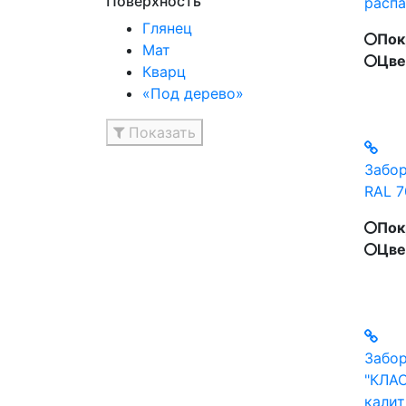
Поверхность
распа
Глянец
Пок
Мат
Цве
Кварц
«Под дерево»
Показать
Забор
RAL 7
Пок
Цве
Забор
"КЛАС
калит