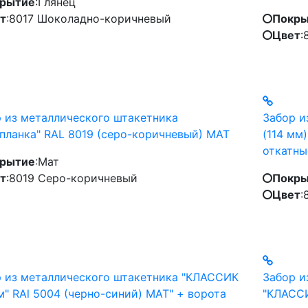
рытие
:
Глянец
т
:
8017 Шоколадно-коричневый
Покры
Цвет
:
 из металлического штакетника
Забор и
планка" RAL 8019 (серо-коричневый) MAT
(114 мм
откатны
рытие
:
Мат
т
:
8019 Серо-коричневый
Покры
Цвет
:
 из металлического штакетника "КЛАССИК
Забор и
м" RAl 5004 (черно-синий) МАТ" + ворота
"КЛАССИ