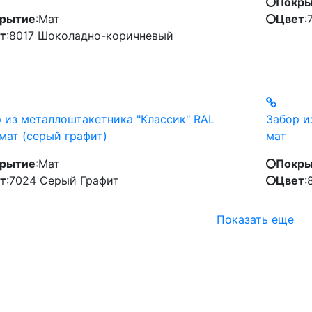
Покры
рытие
:
Мат
Цвет
:
т
:
8017 Шоколадно-коричневый
 из металлоштакетника "Классик" RAL
Забор и
мат (серый графит)
мат
рытие
:
Мат
Покры
т
:
7024 Серый Графит
Цвет
:
Показать еще