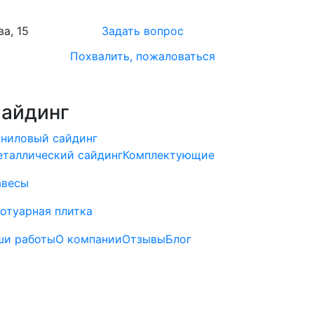
а, 15
Задать вопрос
Похвалить, пожаловаться
айдинг
ниловый сайдинг
таллический сайдинг
Комплектующие
авесы
отуарная плитка
ши работы
О компании
Отзывы
Блог