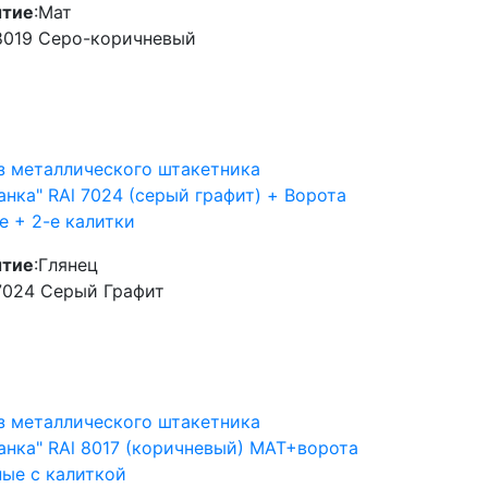
тие
:
Мат
8019 Серо-коричневый
з металлического штакетника
анка" RAl 7024 (серый графит) + Ворота
е + 2-е калитки
тие
:
Глянец
7024 Серый Графит
з металлического штакетника
анка" RAl 8017 (коричневый) MAT+ворота
ые с калиткой