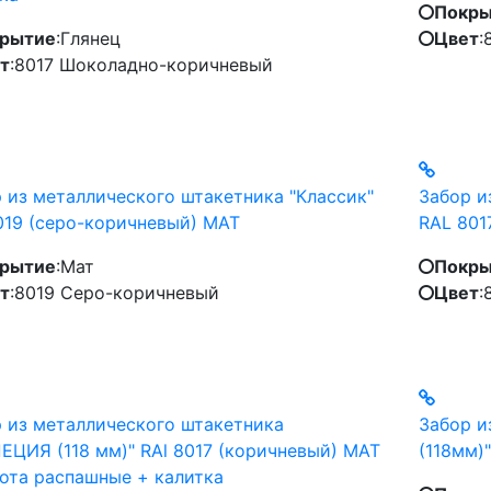
Покры
рытие
:
Глянец
Цвет
:
т
:
8017 Шоколадно-коричневый
 из металлического штакетника "Классик"
Забор и
019 (серо-коричневый) MAT
RAL 801
рытие
:
Мат
Покры
т
:
8019 Серо-коричневый
Цвет
:
 из металлического штакетника
Забор и
ЕЦИЯ (118 мм)" RAl 8017 (коричневый) MAT
(118мм)"
ота распашные + калитка