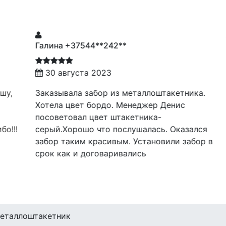
Галина +37544**242**
Ел
30 августа 2023
,
Заказывала забор из металлоштакетника.
Бол
Хотела цвет бордо. Менеджер Денис
объ
посоветовал цвет штакетника-
Отд
!!
серый.Хорошо что послушалась. Оказался
под
забор таким красивым. Установили забор в
Бол
срок как и договаривались
за 
Рез
еталлоштакетник