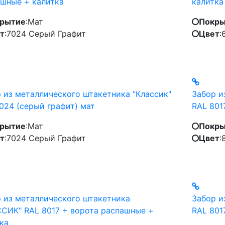
шные + калитка
калитка
рытие
:
Мат
Покры
т
:
7024 Серый Графит
Цвет
:
 из металлического штакетника "Классик"
Забор и
024 (серый графит) мат
RAL 801
рытие
:
Мат
Покры
т
:
7024 Серый Графит
Цвет
:
 из металлического штакетника
Забор и
СИК" RAL 8017 + ворота распашные +
RAL 801
ка