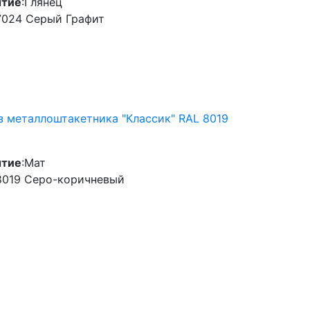
тие
:
Глянец
7024 Серый Графит
з металлоштакетника "Классик" RAL 8019
тие
:
Мат
8019 Серо-коричневый