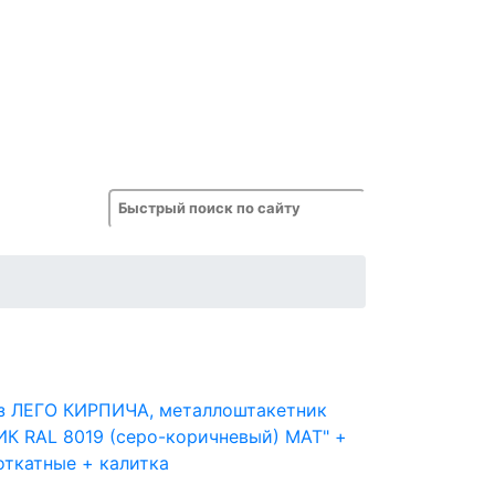
з ЛЕГО КИРПИЧА, металлоштакетник
К RAL 8019 (серо-коричневый) MAT" +
откатные + калитка