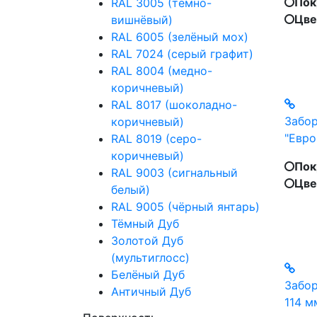
Пок
RAL 3005 (тёмно-
Цве
вишнёвый)
RAL 6005 (зелёный мох)
RAL 7024 (cерый графит)
RAL 8004 (медно-
коричневый)
RAL 8017 (шоколадно-
Забор
коричневый)
"Евро
RAL 8019 (серо-
коричневый)
Пок
RAL 9003 (сигнальный
Цве
белый)
RAL 9005 (чёрный янтарь)
Тёмный Дуб
Золотой Дуб
(мультиглосс)
Белёный Дуб
Забор
Античный Дуб
114 м