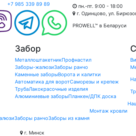
+7 985 339 89 89
пн.-пт. 9:00 - 18:00
г. Одинцово, ул. Бирюзов
PROWELL™
в Беларуси
Забор
С
Металлоштакетник
Профнастил
Ви
Заборы-жалюзи
Заборы ранчо
Ме
Каменные заборы
Ворота и калитки
Н
ы
Автоматика для ворот
Саморезы и крепеж
Труба
Лакокрасочные изделия
Тр
Алюминиевые заборы
Планкен/ДПК доска
На
Монтаж кровли
алюзи
Заборы ранчо
Заборы из камня
г. Минск