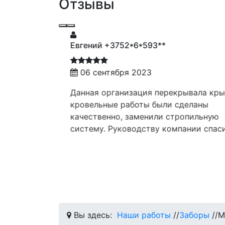
Отзывы
Евгений +3752*6*593**
06 сентября 2023
Данная организация перекрывала крышу
оту на нашем
кровельные работы были сделаны
качественно, заменили стропильную
дуальный
систему. Руководству компании спасибо!
ла на монтаже,
Вы здесь:
Наши работы
//
Заборы
//
М