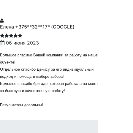
ена +375**32**17* (GOOGLE)
Марина +3
06 июня 2023
04 март
Хочу выраз
ьшое спасибо Вашей компании за работу на нашем
Елене, всё
екте!
рекоменду
ельное спасибо Денису за его индивидуальный
качество,з
ход и помощь в выборе забора!
красивый!)
ьшое спасибо бригаде, которая работала на монтаже,
быструю и качественную работу!
ультатом довольны!