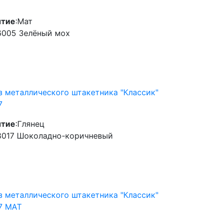
тие
:
Мат
6005 Зелёный мох
з металлического штакетника "Классик"
7
тие
:
Глянец
8017 Шоколадно-коричневый
з металлического штакетника "Классик"
7 МАТ