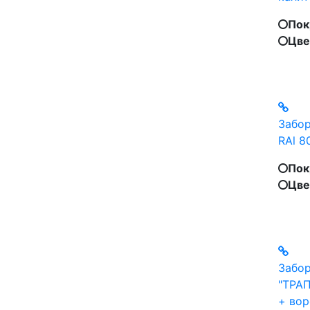
Пок
Цве
Забор
RAl 8
Пок
Цве
Забор
"ТРАП
+ вор